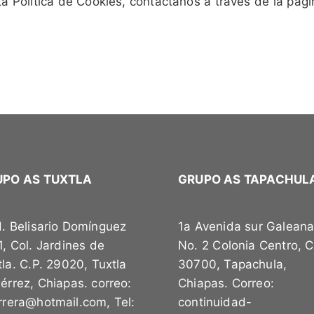
a Política de Cookies, contáctanos a través de la pág
UPO AS TUXTLA
GRUPO AS TAPACHUL
d. Belisario Domínguez
1a Avenida sur Galean
1, Col. Jardines de
No. 2 Colonia Centro, C
tla. C.P. 29020, Tuxtla
30700, Tapachula,
iérrez, Chiapas. correo:
Chiapas. Correo:
arrera@hotmail.com, Tel:
continuidad-