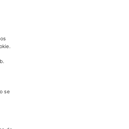
los
okie.
b.
io se