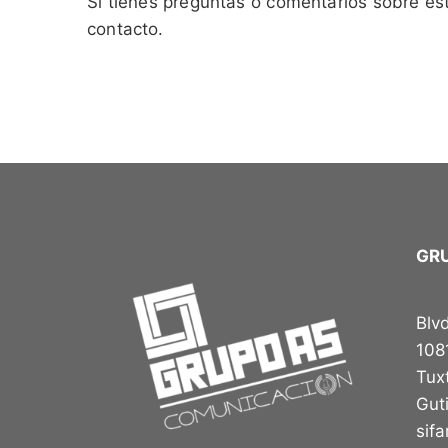
Si tienes preguntas o comentarios sobre est
contacto.
GR
Blv
108
Tux
Gut
sif