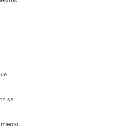
uestros
que
 no se
amiento.